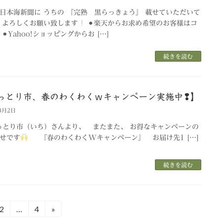
日本海新聞に うちの 『完熟 黒らっきょう』 載せていただいて
 よろしくお願い致します
⚫︎楽天からお求め希望のお客様はコ
⚫︎Yahoo!ショッピングからお […]
続きを読む
っとり市、春のわくわくｗキャンペーン実施中❢】
3月2日
り市（いち）さんより、 またまた、 お得なキャンペーンの
せです
『春のわくわくWキャンペーン』 お届け先1 […]
続きを読む
2
…
4
»
固
固