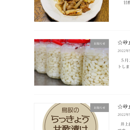
甘酢
☆砂
お知らせ
2022年
５月２
トしま
☆砂
お知らせ
2022年
井上農