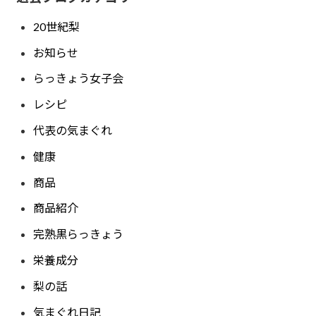
20世紀梨
お知らせ
らっきょう女子会
レシピ
代表の気まぐれ
健康
商品
商品紹介
完熟黒らっきょう
栄養成分
梨の話
気まぐれ日記