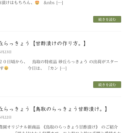
漬けはもちろん、
&nbs […]
続きを読む
丘らっきょう【甘酢漬けの作り方。】
5月23日
０日頃から、 鳥取の特産品 砂丘らっきょう の出荷がスター
す
今日は、 『カン […]
続きを読む
丘らっきょう【鳥取のらっきょう甘酢漬け。】
5月22日
園オリジナル新商品 《鳥取のらっきょう甘酢漬け》 のご紹介