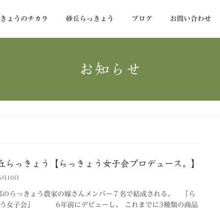
っきょうのチカラ
砂丘らっきょう
ブログ
お問い合わせ
お知らせ
丘らっきょう【らっきょう女子会プロデュース。】
6月10日
のらっきょう農家の嫁さんメンバー７名で結成される、 「ら
う女子会」 6年前にデビューし、 これまでに3種類の商品