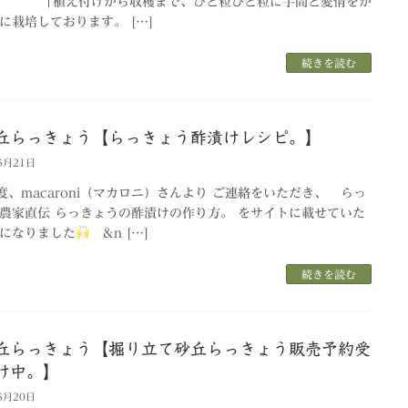
。 「植え付けから収穫まで、ひと粒ひと粒に手間と愛情をか
に栽培しております。 […]
続きを読む
丘らっきょう【らっきょう酢漬けレシピ。】
5月21日
、macaroni（マカロニ）さんより ご連絡をいただき、 らっ
農家直伝 らっきょうの酢漬けの作り方。 をサイトに載せていた
になりました
&n […]
続きを読む
丘らっきょう【掘り立て砂丘らっきょう販売予約受
け中。】
5月20日