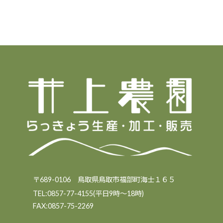
定
定
ペ
ペ
ー
ー
ジ
ジ
〒689-0106 鳥取県鳥取市福部町海士１６５
TEL:0857-77-4155(平日9時～18時)
FAX:0857-75-2269