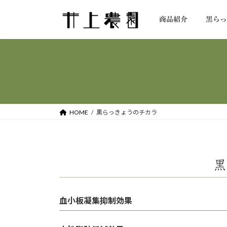
コ
ナ
ン
ビ
商品紹介
黒ら
テ
ゲ
ン
ー
ツ
シ
へ
ョ
ス
ン
キ
に
ッ
移
HOME
黒らっきょうのチカラ
プ
動
黒
血小板凝集抑制効果