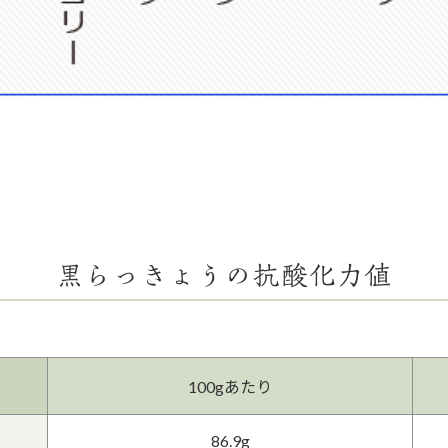
黒らっきょうの抗酸化力値
100gあたり
86.9g