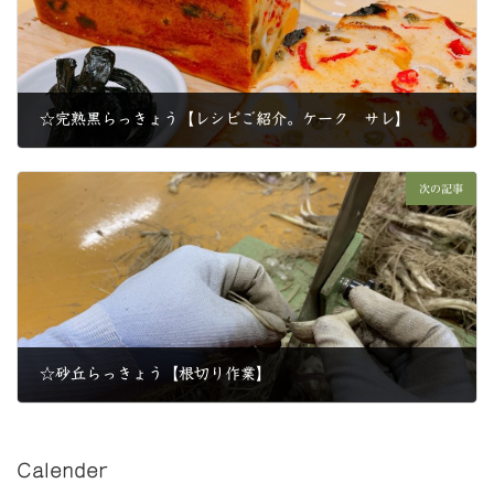
☆完熟黒らっきょう【レシピご紹介。ケーク サレ】
2022年5月26日
次の記事
☆砂丘らっきょう【根切り作業】
2022年5月28日
Calender