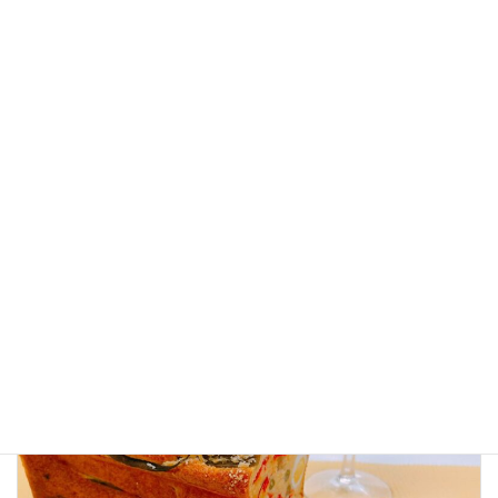
『完熟
黒らっきょうも！
よろしくお願い致します
⚫︎
楽天からお求め希望のお客様は
コチラ
↓
⚫︎
Yahoo!
ショッピングからお求め希望のお客様は
コチラ
↓
⚫︎
Amazon
からお求め希望のお客様は
コチラ
↓
⚫︎
鳥取市運営ショップ「とっとり市」からお求め希望のお客様
は
コチラ
↓
●
「らっきょう市場」からお求めご希望のお客様は
コチラ
↓
お知らせ
、
レシピ
、
砂丘らっきょう
カテゴリー
タグ
お知らせ
砂丘らっきょう
前の記事