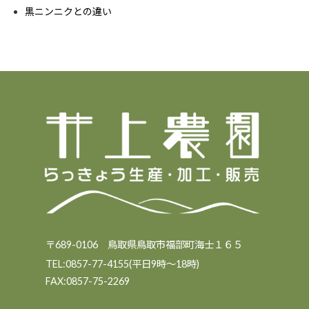
黒ニンニクとの違い
〒689-0106 鳥取県鳥取市福部町海士１６５
TEL:0857-77-4155(平日9時～18時)
FAX:0857-75-2269