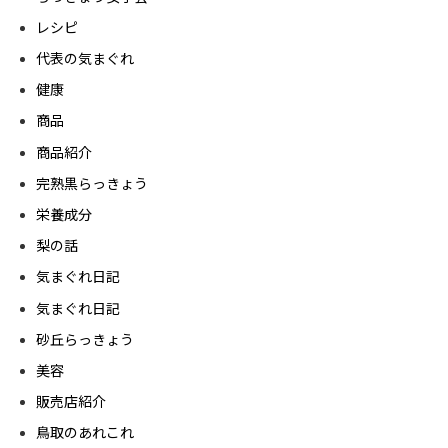
レシピ
代表の気まぐれ
健康
商品
商品紹介
完熟黒らっきょう
栄養成分
梨の話
気まぐれ日記
気まぐれ日記
砂丘らっきょう
美容
販売店紹介
鳥取のあれこれ