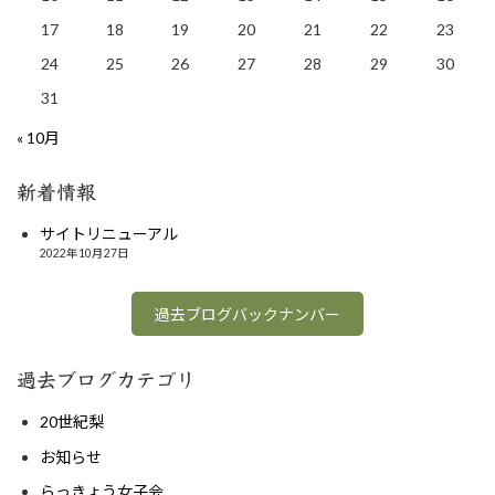
17
18
19
20
21
22
23
24
25
26
27
28
29
30
31
« 10月
新着情報
サイトリニューアル
2022年10月27日
過去ブログバックナンバー
過去ブログカテゴリ
20世紀梨
お知らせ
らっきょう女子会