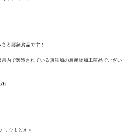
るさと認証食品です！
取県内で製造されている無添加の農産物加工商品でござい
676
ヴ リヴよどえ＞