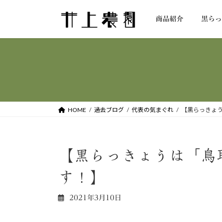
コ
ナ
ン
ビ
商品紹介
黒ら
テ
ゲ
ン
ー
ツ
シ
へ
ョ
ス
ン
キ
に
ッ
移
HOME
過去ブログ
代表の気まぐれ
【黒らっきょ
プ
動
【黒らっきょうは「鳥
す！】
2021年3月10日