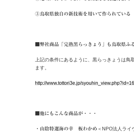
③鳥取県独自の新技術を用いて作られている
■弊社商品「完熟黒らっきょう」も鳥取県ふ
上記の条件にあるように、黒らっきょうは鳥
ます。
http://www.tottori3e.jp/syouhin_view.php?id=1
■他にもこんな商品が・・・
・山陰特選海の幸 板わかめ
＜NPO法人ライ