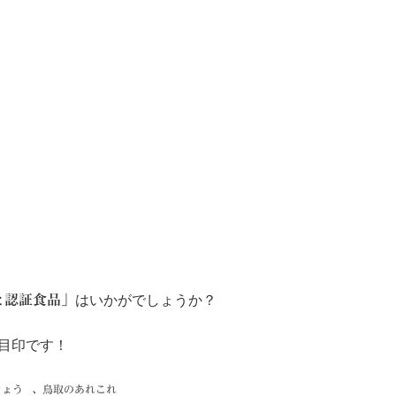
と認証食品」
はいかがでしょうか？
目印です！
きょう
、
鳥取のあれこれ