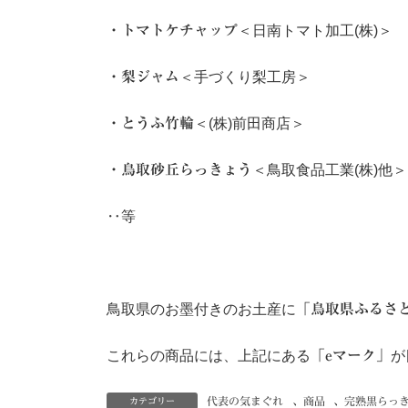
・トマトケチャップ
＜日南トマト加工(株)＞
・梨ジャム
＜手づくり梨工房＞
・とうふ竹輪
＜(株)前田商店＞
・鳥取砂丘らっきょう
＜鳥取食品工業(株)他＞
‥等
鳥取県のお墨付きのお土産に
「鳥取県ふるさ
これらの商品には、上記にある
「eマーク」
が
代表の気まぐれ
、
商品
、
完熟黒らっ
カテゴリー