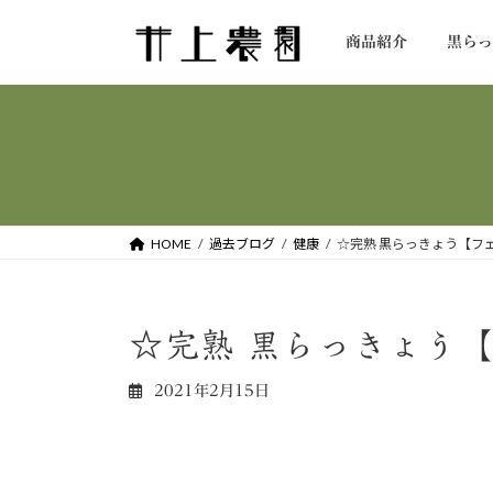
コ
ナ
ン
ビ
商品紹介
黒ら
テ
ゲ
ン
ー
ツ
シ
へ
ョ
ス
ン
キ
に
ッ
移
HOME
過去ブログ
健康
☆完熟 黒らっきょう【フ
プ
動
☆完熟 黒らっきょう
2021年2月15日