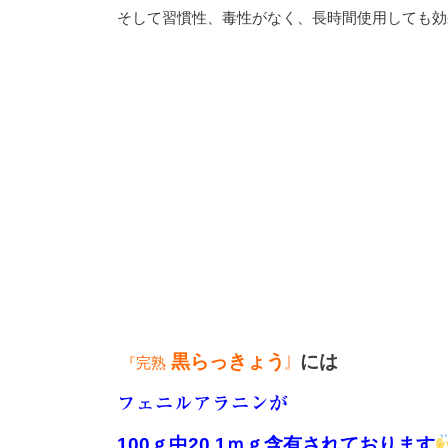
そして習慣性、毒性がなく、長時間使用しても効
黒らっきょう
には
『完熟
』
フェニルアラニンが
100
ｇ中
20.1
ｍｇ含有されております