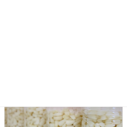
⚫︎当社ネットショップでお求め希望のお客様は
コチラ↓
⚫︎楽天からお求め希望のお客様は
コチラ
↓
⚫︎Yahoo!ショッピングからお求め希望のお客様は
コチラ↓
⚫︎Amazonからお求め希望のお客様は
コチラ↓
⚫︎鳥取市運営ショップ「とっとり市」からお求め希望のお客様
は
コチラ
↓
⚫︎「らっきょう市場」からお求めご希望のお客様は
コチラ
↓
レシピ
、
砂丘らっきょう
カテゴリー
タグ
砂丘らっきょう
前の記事