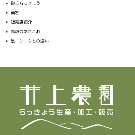
砂丘らっきょう
美容
販売店紹介
鳥取のあれこれ
黒ニンニクとの違い