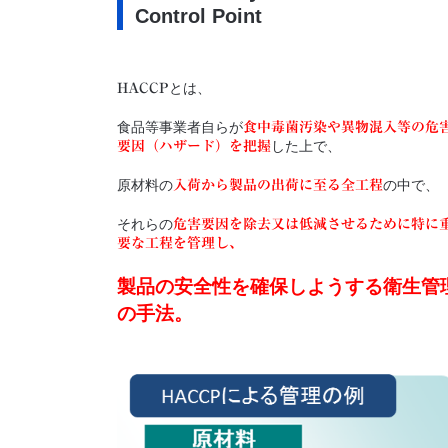
Control Point
とは、
HACCP
食品等事業者自らが
食中毒菌汚染や異物混入等の危
した上で、
要因（ハザード）を把握
原材料の
の中で、
入荷から製品の出荷に至る全工程
それらの
危害要因を除去又は低減させるために特に
要な工程を管理し、
製品の安全性を確保しようする衛生管
の手法。