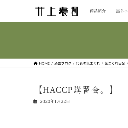
コ
ナ
ン
ビ
商品紹介
黒ら
テ
ゲ
ン
ー
ツ
シ
へ
ョ
ス
ン
キ
に
ッ
移
HOME
過去ブログ
代表の気まぐれ
気まぐれ日記
プ
動
【HACCP講習会。】
2020年1月22日