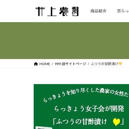
コ
ナ
ン
ビ
商品紹介
黒ら
テ
ゲ
ン
ー
ツ
シ
へ
ョ
ス
ン
キ
に
ッ
移
HOME
999-旧サイトページ
ふつうの甘酢漬け
プ
動