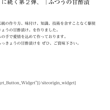
）に続く第２弾、
「ふつうの甘酢漬
伝統の作り方、味付け、知識、技術を余すことなく駆使
きょうの甘酢漬け。を作りました。
ちの手で愛情を込めて作っております。
っきょうの甘酢漬けを ぜひ、ご賞味下さい。
get_Button_Widget"]
[/siteorigin_widget]