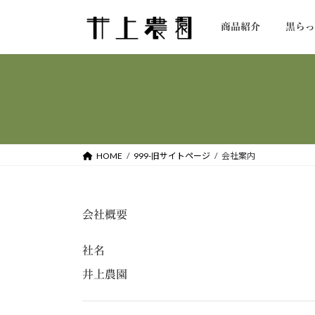
コ
ナ
ン
ビ
商品紹介
黒ら
テ
ゲ
ン
ー
ツ
シ
へ
ョ
ス
ン
キ
に
ッ
移
HOME
999-旧サイトページ
会社案内
プ
動
会社概要
社名
井上農園